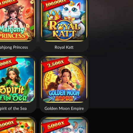
hjong Princess
Royal Katt
pirit of the Sea
Golden Moon Empire