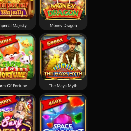
mperial Majesty
Money Dragon
arm Of Fortune
The Maya Myth