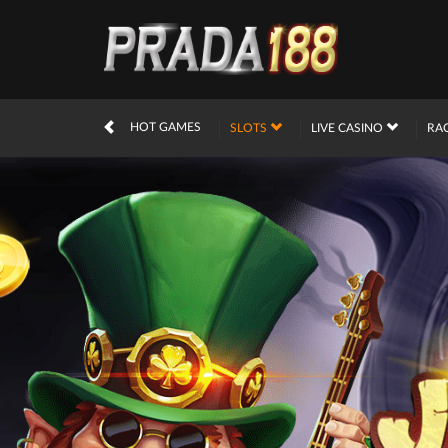
HOT GAMES
SLOTS
LIVE CASINO
RA