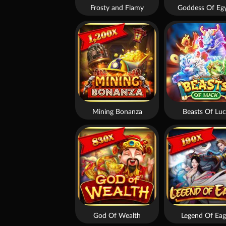
Frosty and Flamy
Goddess Of Eg
Mining Bonanza
Beasts Of Luc
God Of Wealth
Legend Of Eag