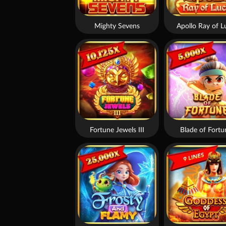
Mighty Sevens
Apollo Ray of L
Fortune Jewels III
Blade of Fortu