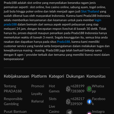
Prada188 adalah slot online yang menyediakan beraneka ragam jenis
permainan seperti : slot online, live casino online, sabung ayam, togel online,
judi bola hingga poker online dan telah menjadi agen judi
Slot Thailand
yang
sudah dikenal luas oleh masyarakat Indonesia. Karena kami Prada188 Indonesia
selalu memberikan kenyamanan dan keamanan untuk para member
login
prada188
dalam bermain dari semua aspek seperti pelayanan yang siap
melayani 24 jam, dengan kecepatan respon livechat di bawah 30 detik. Tidak
hanya itu, proses deposit maupun penarikan pada Prada188 Indonesia hanya
memerlukan waktu di bawah 3 menit. Segala keunggulan itu, semua bisa anda
rasakan dan dapatkan hanya pada situs
Prada188
, karena kami memiliki
customer service yang handal serta berpengalaman dalam melakukan tugas dan
kewajibannya masing - masing. Prada188 juga telah berhasil bekerja sama
dengan 8 agen / provider terbaik dan ternama yang memiliki lisensi resmi dalam
beroperasional
Kebijaksanaan
Platform
Kategori
Dukungan
Komunitas
Tentang
Promosi
Hot
+628199
Whatsa
PRADA188
Games
7283809
pp
Loyalty
Responsible
Slots
+628217
Faceboo
Referral
Gambling
339509
k
Live
Pusat Bantuan
Casino
Instagra