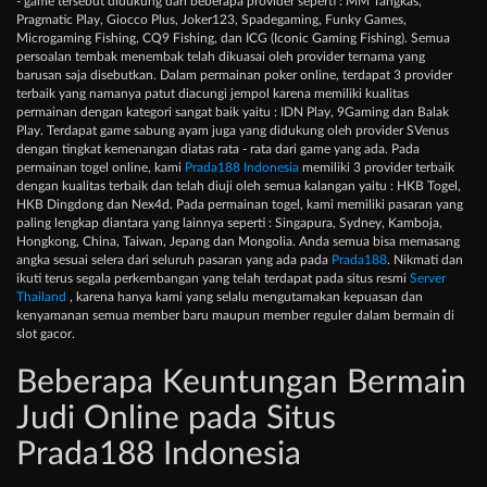
- game tersebut didukung dari beberapa provider seperti : MM Tangkas,
Pragmatic Play, Giocco Plus, Joker123, Spadegaming, Funky Games,
Microgaming Fishing, CQ9 Fishing, dan ICG (Iconic Gaming Fishing). Semua
persoalan tembak menembak telah dikuasai oleh provider ternama yang
barusan saja disebutkan. Dalam permainan poker online, terdapat 3 provider
terbaik yang namanya patut diacungi jempol karena memiliki kualitas
permainan dengan kategori sangat baik yaitu : IDN Play, 9Gaming dan Balak
Play. Terdapat game sabung ayam juga yang didukung oleh provider SVenus
dengan tingkat kemenangan diatas rata - rata dari game yang ada. Pada
permainan togel online, kami
Prada188 Indonesia
memiliki 3 provider terbaik
dengan kualitas terbaik dan telah diuji oleh semua kalangan yaitu : HKB Togel,
HKB Dingdong dan Nex4d. Pada permainan togel, kami memiliki pasaran yang
paling lengkap diantara yang lainnya seperti : Singapura, Sydney, Kamboja,
Hongkong, China, Taiwan, Jepang dan Mongolia. Anda semua bisa memasang
angka sesuai selera dari seluruh pasaran yang ada pada
Prada188
. Nikmati dan
ikuti terus segala perkembangan yang telah terdapat pada situs resmi
Server
Thailand
, karena hanya kami yang selalu mengutamakan kepuasan dan
kenyamanan semua member baru maupun member reguler dalam bermain di
slot gacor.
Beberapa Keuntungan Bermain
Judi Online pada Situs
Prada188 Indonesia