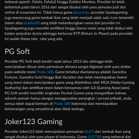
terkenal seperti : Fafafa, Fafafa2 hingga Golden Monkey. Provider ini telah
terbentuk pada tahun 2016 dan sangat disukai oleh para penyuka judi slot
online di nusantara ini. Tidak hanya game
dana toto
, provider Spadegaming
juga merancang game tembak ikan yang telah menjadi salah satu icon tersendiri
dalam situs
prada188
yang telah melambungkan nama dari provider ini.
Spadegaming juga memiliki sertifikat hingga lisensi resmi yang telah diakui oleh
badan perjudian dunia sehingga tentunya RTP (Return to Player) pada provider
ini sudah diatas rata - rata yang ada.
PG Soft
Provider PG Soft telah berdiri sejak tahun 2015 lalu sehingga telah
menciptakan ribuan jenis permainan dimana sangat digemari oleh para slotter
pada website resmi
Prada 188
. Game tersebut diantaranya adalah Ganesha
Fortune, Ganesha Gold hingga Bali Vacation dan telah mendapatkan lisensi
yang resmi dalam menciptakan game yang diterbitkan oleh MGA (Malta Gaming
Authority) dan sertifikat resmi dalam beroperasi oleh GA (Gaming Associates).
PG Soft sendiri memiliki singkatan Pocket Games yang mengartikan bahwa
seluruh pemain hanya dengan menggunakan perangkat / ponsel pribadi, anda
semua telah dapat bermain di
Prada 188
Indonesia dan mendapatkan
kemenangan yang sensational atau tidak terduga.
Joker123 Gaming
Provider Joker123 telah menciptakan permainan
SLOT
dan tembak ikan yang
sangat disukai oleh para player di Indonesia. Game
SLOT88
yang terkenal dari