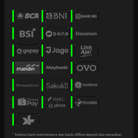
* Selama bank maintenance dan bank offline deposit dan penarikan