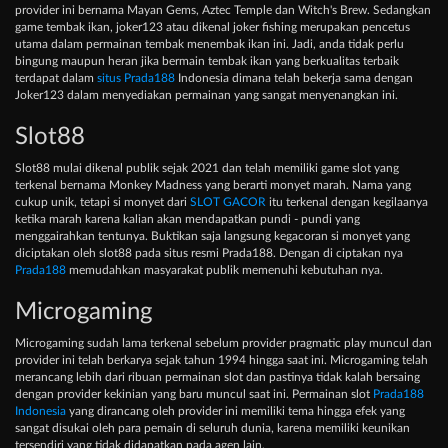
provider ini bernama Mayan Gems, Aztec Temple dan Witch's Brew. Sedangkan
game tembak ikan, joker123 atau dikenal joker fishing merupakan pencetus
utama dalam permainan tembak menembak ikan ini. Jadi, anda tidak perlu
bingung maupun heran jika bermain tembak ikan yang berkualitas terbaik
terdapat dalam
situs Prada188
Indonesia dimana telah bekerja sama dengan
Joker123 dalam menyediakan permainan yang sangat menyenangkan ini.
Slot88
Slot88 mulai dikenal publik sejak 2021 dan telah memiliki game slot yang
terkenal bernama Monkey Madness yang berarti monyet marah. Nama yang
cukup unik, tetapi si monyet dari
SLOT GACOR
itu terkenal dengan kegilaanya
ketika marah karena kalian akan mendapatkan pundi - pundi yang
menggairahkan tentunya. Buktikan saja langsung kegacoran si monyet yang
diciptakan oleh slot88 pada situs resmi Prada188. Dengan di ciptakan nya
Prada188
memudahkan masyarakat publik memenuhi kebutuhan nya.
Microgaming
Microgaming sudah lama terkenal sebelum provider pragmatic play muncul dan
provider ini telah berkarya sejak tahun 1994 hingga saat ini. Microgaming telah
merancang lebih dari ribuan permainan slot dan pastinya tidak kalah bersaing
dengan provider kekinian yang baru muncul saat ini. Permainan slot
Prada188
Indonesia
yang dirancang oleh provider ini memiliki tema hingga efek yang
sangat disukai oleh para pemain di seluruh dunia, karena memiliki keunikan
tersendiri yang tidak didapatkan pada agen lain.