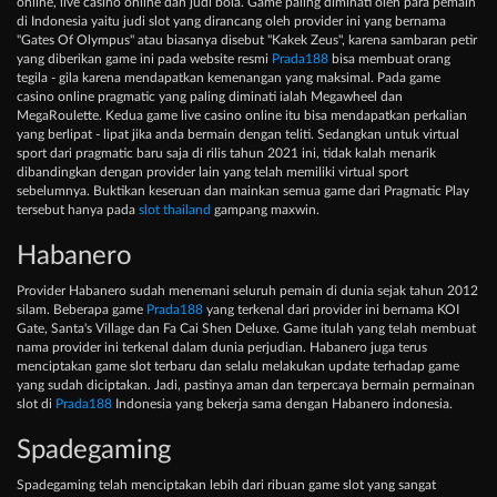
online, live casino online dan judi bola. Game paling diminati oleh para pemain
di Indonesia yaitu judi slot yang dirancang oleh provider ini yang bernama
"Gates Of Olympus" atau biasanya disebut "Kakek Zeus", karena sambaran petir
yang diberikan game ini pada website resmi
Prada188
bisa membuat orang
tegila - gila karena mendapatkan kemenangan yang maksimal. Pada game
casino online pragmatic yang paling diminati ialah Megawheel dan
MegaRoulette. Kedua game live casino online itu bisa mendapatkan perkalian
yang berlipat - lipat jika anda bermain dengan teliti. Sedangkan untuk virtual
sport dari pragmatic baru saja di rilis tahun 2021 ini, tidak kalah menarik
dibandingkan dengan provider lain yang telah memiliki virtual sport
sebelumnya. Buktikan keseruan dan mainkan semua game dari Pragmatic Play
tersebut hanya pada
slot thailand
gampang maxwin.
Habanero
Provider Habanero sudah menemani seluruh pemain di dunia sejak tahun 2012
silam. Beberapa game
Prada188
yang terkenal dari provider ini bernama KOI
Gate, Santa's Village dan Fa Cai Shen Deluxe. Game itulah yang telah membuat
nama provider ini terkenal dalam dunia perjudian. Habanero juga terus
menciptakan game slot terbaru dan selalu melakukan update terhadap game
yang sudah diciptakan. Jadi, pastinya aman dan terpercaya bermain permainan
slot di
Prada188
Indonesia yang bekerja sama dengan Habanero indonesia.
Spadegaming
Spadegaming telah menciptakan lebih dari ribuan game slot yang sangat