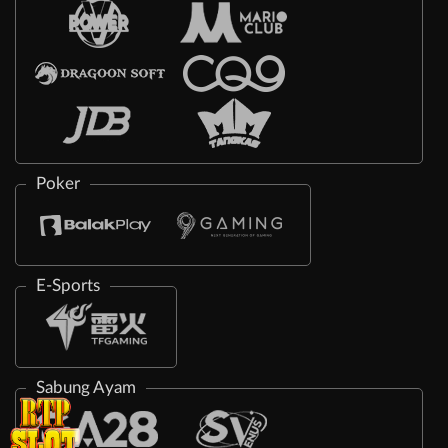
Poker
E-Sports
Sabung Ayam