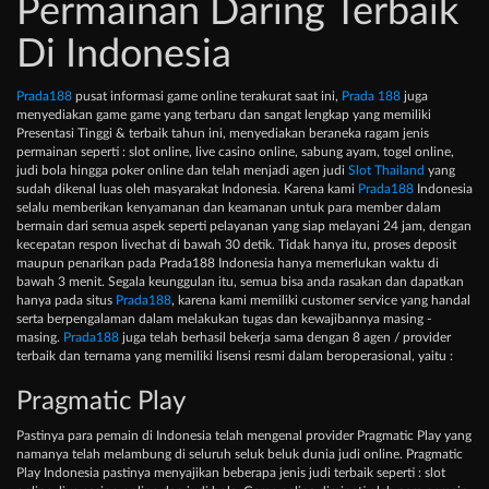
Permainan Daring Terbaik
Di Indonesia
Prada188
pusat informasi game online terakurat saat ini,
Prada 188
juga
menyediakan game game yang terbaru dan sangat lengkap yang memiliki
Presentasi Tinggi & terbaik tahun ini, menyediakan beraneka ragam jenis
permainan seperti : slot online, live casino online, sabung ayam, togel online,
judi bola hingga poker online dan telah menjadi agen judi
Slot Thailand
yang
sudah dikenal luas oleh masyarakat Indonesia. Karena kami
Prada188
Indonesia
selalu memberikan kenyamanan dan keamanan untuk para member dalam
bermain dari semua aspek seperti pelayanan yang siap melayani 24 jam, dengan
kecepatan respon livechat di bawah 30 detik. Tidak hanya itu, proses deposit
maupun penarikan pada Prada188 Indonesia hanya memerlukan waktu di
bawah 3 menit. Segala keunggulan itu, semua bisa anda rasakan dan dapatkan
hanya pada situs
Prada188
, karena kami memiliki customer service yang handal
serta berpengalaman dalam melakukan tugas dan kewajibannya masing -
masing.
Prada188
juga telah berhasil bekerja sama dengan 8 agen / provider
terbaik dan ternama yang memiliki lisensi resmi dalam beroperasional, yaitu :
Pragmatic Play
Pastinya para pemain di Indonesia telah mengenal provider Pragmatic Play yang
namanya telah melambung di seluruh seluk beluk dunia judi online. Pragmatic
Play Indonesia pastinya menyajikan beberapa jenis judi terbaik seperti : slot