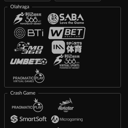
Olahraga
Crash Game