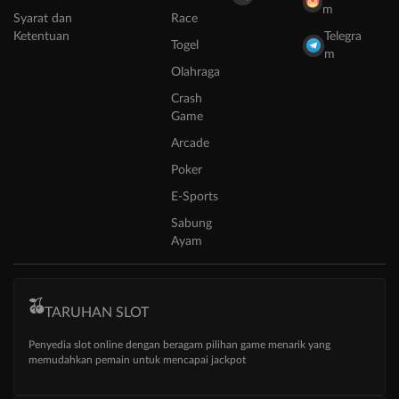
m
Syarat dan
Race
Ketentuan
Telegra
Togel
m
Olahraga
Crash
Game
Arcade
Poker
E-Sports
Sabung
Ayam
TARUHAN SLOT
Penyedia slot online dengan beragam pilihan game menarik yang
memudahkan pemain untuk mencapai jackpot